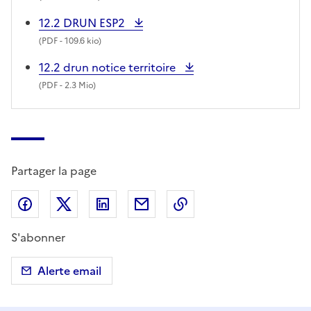
12.2 DRUN ESP2
(
PDF
- 109.6 kio)
12.2 drun notice territoire
(
PDF
- 2.3 Mio)
Partager la page
Partager sur Facebook
Partager sur X (anciennement Twitter)
Partager sur LinkedIn
Partager par email
Copier dans le presse
S'abonner
Alerte email