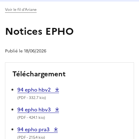
Voir le fil d'Ariane
Notices EPHO
Publié le 18/06/2026
Téléchargement
94 epho hbv2
(
PDF
- 332.7 kio)
94 epho hbv3
(
PDF
- 424.1 kio)
94 epho pra3
(
PDF
- 215.4 kio)