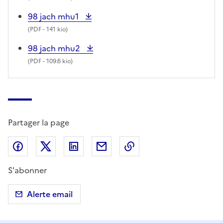
98 jach mhu1
(
PDF
- 141 kio)
98 jach mhu2
(
PDF
- 109.6 kio)
Partager la page
Partager sur Facebook
Partager sur X (anciennement Twitter)
Partager sur LinkedIn
Partager par email
Copier dans le presse
S'abonner
Alerte email