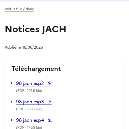
Voir le fil d'Ariane
Notices JACH
Publié le 18/06/2026
Téléchargement
98 jach esp2
(
PDF
- 124.9 kio)
98 jach esp3
(
PDF
- 180.7 kio)
98 jach esp4
(
PDF
- 176.5 kio)