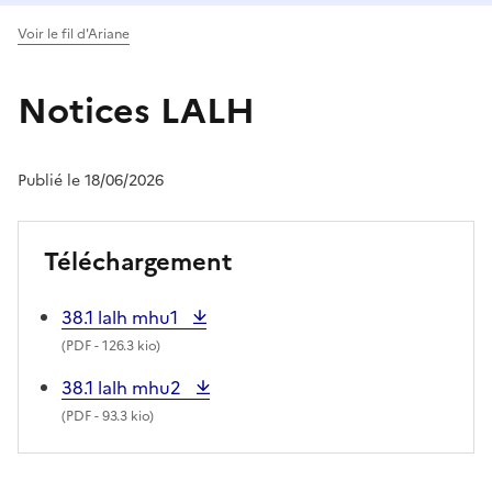
Voir le fil d'Ariane
Notices LALH
Publié le 18/06/2026
Téléchargement
38.1 lalh mhu1
(
PDF
- 126.3 kio)
38.1 lalh mhu2
(
PDF
- 93.3 kio)