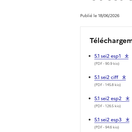
Publié le 18/06/2026
Télécharge
5.1 sei2 esp1
(
PDF
- 90.9 kio)
5.1 sei2 ciff
(
PDF
- 145.8 kio)
5.1 sei2 esp2
(
PDF
- 126.5 kio)
5.1 sei2 esp3
(
PDF
- 94.6 kio)