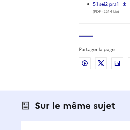
5.1 sei2 pra1
(
PDF
- 224.4 kio)
Partager la page
Partager sur Fac
Partager s
Par
Sur le même sujet