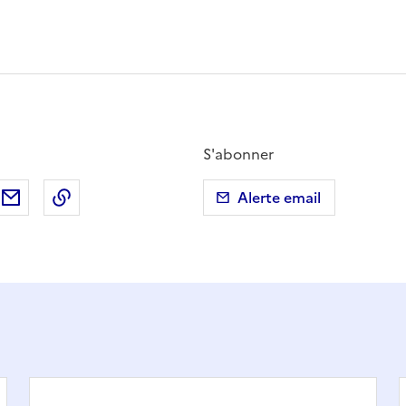
S'abonner
ebook
ur X (anciennement Twitter)
tager sur LinkedIn
Partager par email
Copier dans le presse-papier
Alerte email