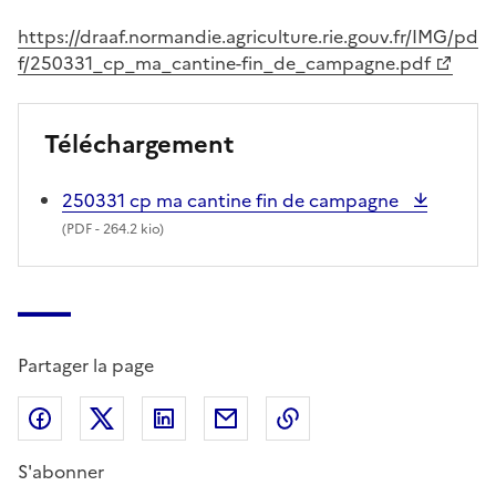
https://draaf.normandie.agriculture.rie.gouv.fr/IMG/pd
f/250331_cp_ma_cantine-fin_de_campagne.pdf
Téléchargement
250331 cp ma cantine fin de campagne
(
PDF
- 264.2 kio)
Partager la page
Partager sur Facebook
Partager sur X (anciennement Twitter)
Partager sur LinkedIn
Partager par email
Copier dans le presse
S'abonner