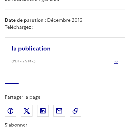
Date de parution
: Décembre 2016
Téléchargez :
la publication
(
PDF
- 2.9 Mio)
Partager la page
Partager sur Facebook
Partager sur X (anciennement Twitter)
Partager sur LinkedIn
Partager par email
Copier dans le presse
S'abonner