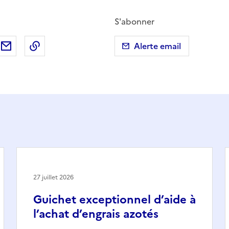
S'abonner
ebook
ur X (anciennement Twitter)
tager sur LinkedIn
Partager par email
Copier dans le presse-papier
Alerte email
27 juillet 2026
Guichet exceptionnel d’aide à
l’achat d’engrais azotés