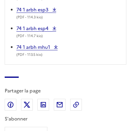
74 1 arbh esp3
(
PDF
- 114.3 kio)
74 1 arbh esp4
(
PDF
- 114.7 kio)
74 1 arbh mhu1
(
PDF
- 113.5 kio)
Partager la page
Partager sur Facebook
Partager sur X (anciennement Twitter)
Partager sur LinkedIn
Partager par email
Copier dans le presse
S'abonner