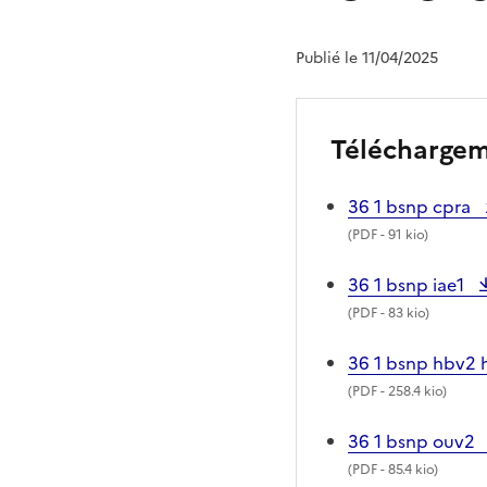
Publié le 11/04/2025
Télécharge
36 1 bsnp cpra
(
PDF
- 91 kio)
36 1 bsnp iae1
(
PDF
- 83 kio)
36 1 bsnp hbv2
(
PDF
- 258.4 kio)
36 1 bsnp ouv2
(
PDF
- 85.4 kio)