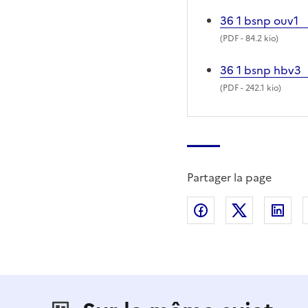
36 1 bsnp ouv1
(
PDF
- 84.2 kio)
36 1 bsnp hbv3
(
PDF
- 242.1 kio)
Partager la page
Partager sur Fac
Partager s
Par