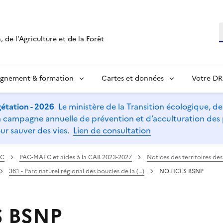
R
 de l’Agriculture et de la Forêt
ignement & formation
Cartes et données
Votre D
étation - 2026
Le ministère de la Transition écologique, de l
t la campagne annuelle de prévention et d’acculturation de
ur sauver des vies.
Lien de consultation
AC
PAC-MAEC et aides à la CAB 2023-2027
Notices des territoires d
36.1 - Parc naturel régional des boucles de la (…)
NOTICES BSNP
 BSNP