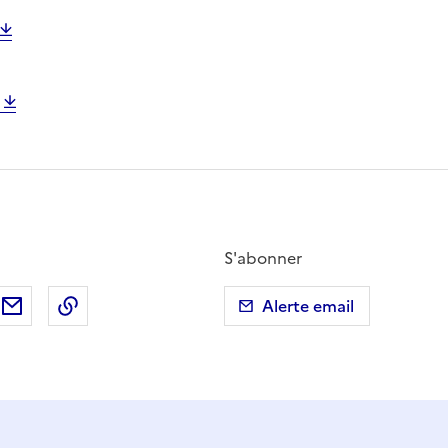
S'abonner
ebook
ur X (anciennement Twitter)
tager sur LinkedIn
Partager par email
Copier dans le presse-papier
Alerte email