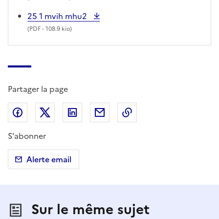
25 1 mvih mhu2
(
PDF
- 108.9 kio)
Partager la page
Partager sur Facebook
Partager sur X (anciennement Twitter)
Partager sur LinkedIn
Partager par email
Copier dans le presse
S'abonner
Alerte email
Sur le même sujet