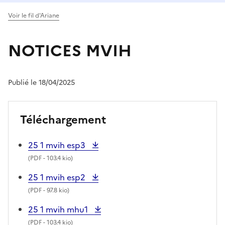
Voir le fil d'Ariane
NOTICES MVIH
Publié le 18/04/2025
Téléchargement
25 1 mvih esp3
(
PDF
- 103.4 kio)
25 1 mvih esp2
(
PDF
- 97.8 kio)
25 1 mvih mhu1
(
PDF
- 103.4 kio)