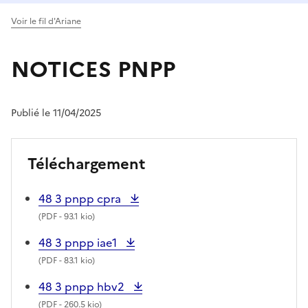
Voir le fil d'Ariane
NOTICES PNPP
Publié le 11/04/2025
Téléchargement
48 3 pnpp cpra
(
PDF
- 93.1 kio)
48 3 pnpp iae1
(
PDF
- 83.1 kio)
48 3 pnpp hbv2
(
PDF
- 260.5 kio)