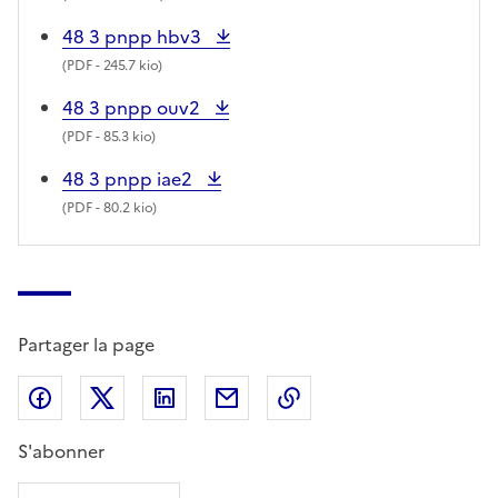
48 3 pnpp hbv3
(
PDF
- 245.7 kio)
48 3 pnpp ouv2
(
PDF
- 85.3 kio)
48 3 pnpp iae2
(
PDF
- 80.2 kio)
Partager la page
Partager sur Facebook
Partager sur X (anciennement Twitter)
Partager sur LinkedIn
Partager par email
Copier dans le presse
S'abonner