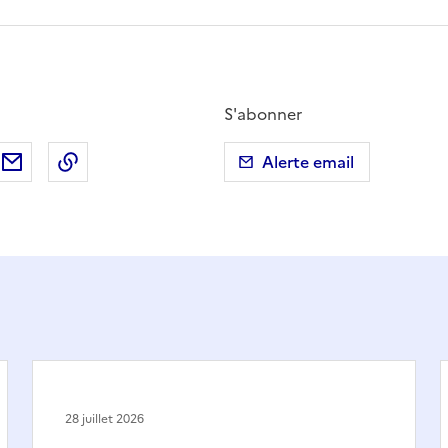
S'abonner
ebook
ur X (anciennement Twitter)
tager sur LinkedIn
Partager par email
Copier dans le presse-papier
Alerte email
28 juillet 2026