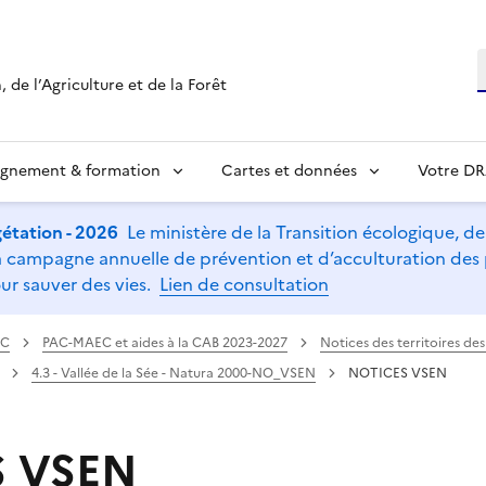
R
 de l’Agriculture et de la Forêt
ignement & formation
Cartes et données
Votre D
étation - 2026
Le ministère de la Transition écologique, de l
t la campagne annuelle de prévention et d’acculturation de
ur sauver des vies.
Lien de consultation
AC
PAC-MAEC et aides à la CAB 2023-2027
Notices des territoires d
4.3 - Vallée de la Sée - Natura 2000-NO_VSEN
NOTICES VSEN
S VSEN