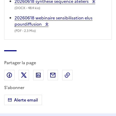
20260618 synthese sequence ateliers
(
DOCX
- 48.4 kio)
20260618 webinaire sensibilisation elus
pourdiffusion
(
PDF
- 2.3 Mio)
Partager la page
Partager sur Facebook
Partager sur X (anciennement Twitter)
Partager sur LinkedIn
Partager par email
Copier dans le presse
S'abonner
Alerte email