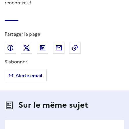
rencontres !
Partager la page
Partager sur Facebook
Partager sur X (anciennement Twitter)
Partager sur LinkedIn
Partager par email
Copier dans le presse
S'abonner
Alerte email
Sur le même sujet