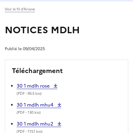
Voir le fil d'Ariane
NOTICES MDLH
Publié le 09/04/2025
Téléchargement
30 1 mdlh rose
(
PDF
- 95.5 kio)
30 1 mdlh mhu4
(
PDF
- 130 kio)
30 1 mdlh mhu2
(
PDF
- 115.1 kio)