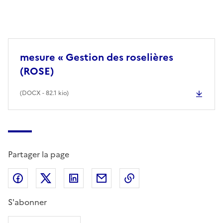
mesure « Gestion des roselières
(ROSE)
(
DOCX
- 82.1 kio)
Partager la page
Partager sur Facebook
Partager sur X (anciennement Twitter)
Partager sur LinkedIn
Partager par email
Copier dans le presse
S'abonner